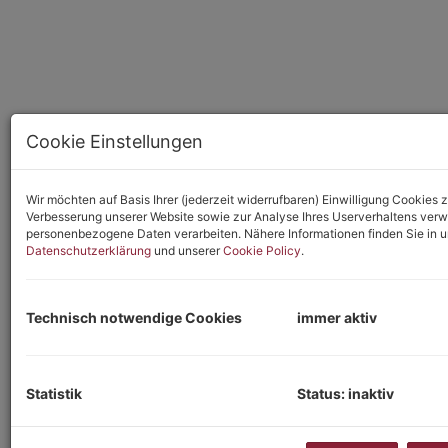
Cookie Einstellungen
Wir möchten auf Basis Ihrer (jederzeit widerrufbaren) Einwilligung Cookie
Verbesserung unserer Website sowie zur Analyse Ihres Userverhaltens ver
personenbezogene Daten verarbeiten. Nähere Informationen finden Sie in u
Datenschutzerklärung
und unserer
Cookie Policy
.
Technisch notwendige Cookies
immer aktiv
Beschreibung
Am ca.720m² grosse Gartengrundstück (kein Baugrund), mit
Statistik
Status: inaktiv
ca. 30m² Gartenhaus, umgeben von alten Weingärten, tanken
Sie Ruhe und Erholung - uns das in einem der schönsten
Bereiche von Wien!!!