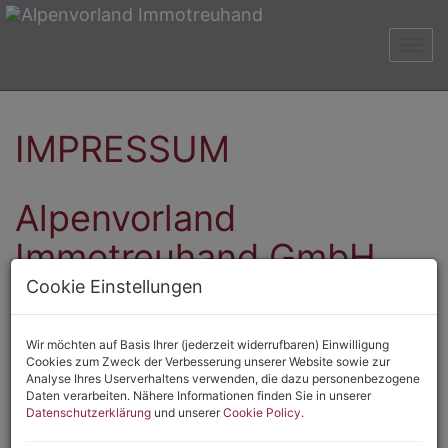
Navig
IMPRESSUM
Alpenvorland
Immotreuhand GmbH
Cookie Einstellungen
Adresse:
3021 Pressbaum
Rosette Anday Straße 40f
Wir möchten auf Basis Ihrer (jederzeit widerrufbaren) Einwilligung
Cookies zum Zweck der Verbesserung unserer Website sowie zur
Tel.:
+43 676 898 544 200
Analyse Ihres Userverhaltens verwenden, die dazu personenbezogene
office@avi.co.at
Daten verarbeiten. Nähere Informationen finden Sie in unserer
www.avi.co.at
Datenschutzerklärung
und unserer
Cookie Policy
.
UID:
ATU 693 07 458