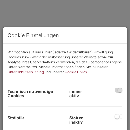
Cookie Einstellungen
Wir möchten auf Basis Ihrer (jederzeit widerrufbaren) Einwilligung
Cookies zum Zweck der Verbesserung unserer Website sowie zur
Analyse Ihres Userverhaltens verwenden, die dazu personenbezogene
Daten verarbeiten. Nähere Informationen finden Sie in unserer
Datenschutzerklärung
und unserer
Cookie Policy
.
Beschreibung
Technisch notwendige
immer
Cookies
aktiv
Auf ca. 660 m² Grund liegt das sehr moderne Wohnhaus
welches erst vor ca. 3 Jahren fertiggestellt wurde und bietet
auf 2 Ebenen ca. 115 m² Wohnfläche!
Statistik
Status:
inaktiv
Im EG befinden eine großzügie offene Wohnküche, mit Ausgang
auf die teilweise überdachte Terrasse, 1 Zimmer, Badezimmer