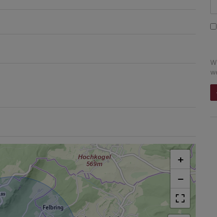
Wi
we
+
−