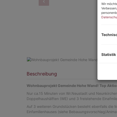
Wir möchte
Verbesseru
personenbe
Datenschu
Technis
Statistik
Beschreibung
Wohnbauprojekt Gemeinde Hohe Wand!
Top Aktio
Nur ca.15 Minuten von Wr.Neustadt und Neunkirchen en
Doppelhaushälften (WE) und 3 freistehende Einafmil
Auf 3 weiteren Grundstücken besteht ebenfalls die M
Einfamilienhauses (siehe Bebauungsvorschlag/Animat