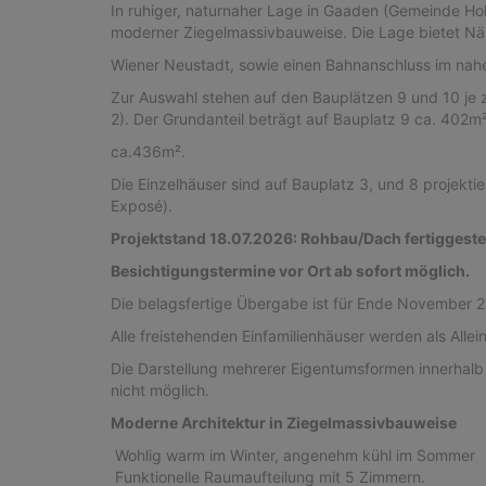
In ruhiger, naturnaher Lage in Gaaden (Gemeinde Ho
moderner Ziegelmassivbauweise. Die Lage bietet N
Wiener Neustadt, sowie einen Bahnanschluss im nah
Zur Auswahl stehen auf den Bauplätzen 9 und 10 je
2). Der Grundanteil beträgt auf Bauplatz 9 ca. 402m²
ca.436m².
Die Einzelhäuser sind auf Bauplatz 3, und 8 projekti
Exposé).
Projektstand 18.07.2026: Rohbau/Dach fertiggestel
Besichtigungstermine vor Ort ab sofort möglich.
Die belagsfertige Übergabe ist für Ende November 2
Alle freistehenden Einfamilienhäuser werden als Alle
Die Darstellung mehrerer Eigentumsformen innerhalb
nicht möglich.
Moderne Architektur in Ziegelmassivbauweise
Wohlig warm im Winter, angenehm kühl im Sommer
Funktionelle Raumaufteilung mit 5 Zimmern.