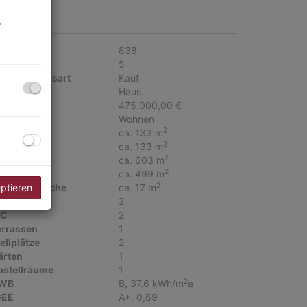
ckdaten
u
jektnr.
838
immer
5
ermarktungsart
Kauf
bjektart
Haus
aufpreis
475.000,00 €
utzungsart
Wohnen
2
läche
ca. 133 m
2
ohnfläche
ca. 133 m
2
rundfläche
ca. 603 m
2
artenfläche
ca. 499 m
2
eptieren
errassenfläche
ca. 17 m
äder
2
C
2
errassen
1
ellplätze
2
ärten
1
bstellräume
1
2
WB
B, 37.6 kWh/m
a
GEE
A+, 0,69