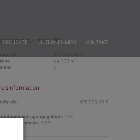
asisdaten zur Immobilie
PROJEKTE
UNTERNEHMEN
KONTAKT
aufpreis
475.000,00 €
2
läche
ca. 133 m
immer
5
reisinformation
aufpreis:
475.000,00 €
rundbucheintragungsgebühr:
1,1%
runderwerbsteuer:
3,5%