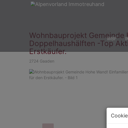
Wohnbauprojekt Gemeinde H
WBF
I
Doppelhaushälften -Top Akti
Erstkäufer.
2724 Gaaden
Cookie