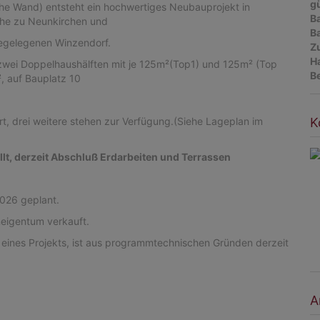
gü
he Wand) entsteht ein hochwertiges Neubauprojekt in
B
ähe zu Neunkirchen und
B
egelegenen Winzendorf.
Z
H
 zwei Doppelhaushälften mit je 125m²(Top1) und 125m² (Top
B
, auf Bauplatz 10
K
ert, drei weitere stehen zur Verfügung.(Siehe Lageplan im
lt, derzeit Abschluß Erdarbeiten und Terrassen
026 geplant.
ineigentum verkauft.
 eines Projekts, ist aus programmtechnischen Gründen derzeit
A