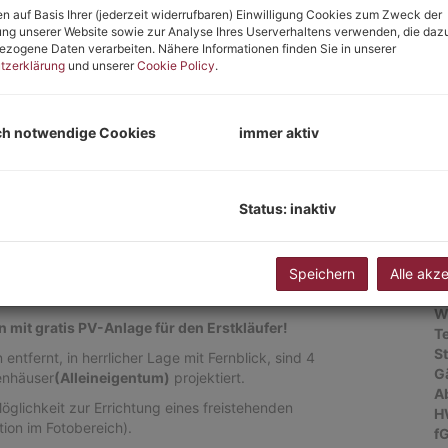
n auf Basis Ihrer (jederzeit widerrufbaren) Einwilligung Cookies zum Zweck der
E
ng unserer Website sowie zur Analyse Ihres Userverhaltens verwenden, die daz
zogene Daten verarbeiten. Nähere Informationen finden Sie in unserer
tzerklärung
und unserer
Cookie Policy
.
Ob
Z
V
ch notwendige Cookies
immer aktiv
O
K
N
F
Status: inaktiv
W
G
G
Speichern
Alle akz
T
B
W
n mit gratis PV-Anlage für den Erstkläufer!
T
St
tfernt, in herrlicher Lage mit Fernblick, sind 4
G
enhäuser
(Alleineigentum)
projektiert.
A
öglichkeit zur Errichtung eines freistehenden
H
ion im Fotobereich).
f