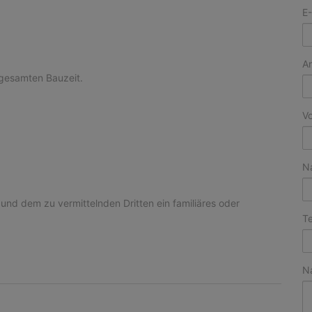
E-
A
gesamten Bauzeit.
V
N
und dem zu vermittelnden Dritten ein familiäres oder
Te
N