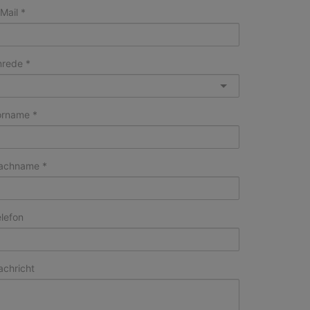
Mail
nrede
orname
achname
lefon
achricht