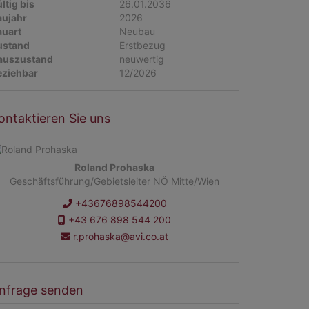
ltig bis
26.01.2036
aujahr
2026
auart
Neubau
ustand
Erstbezug
auszustand
neuwertig
eziehbar
12/2026
ontaktieren Sie uns
Roland Prohaska
Geschäftsführung/Gebietsleiter NÖ Mitte/Wien
+43676898544200
+43 676 898 544 200
r.prohaska@avi.co.at
nfrage senden