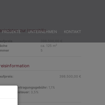
asisdaten zur Immobilie
PROJEKTE
UNTERNEHMEN
KONTAKT
aufpreis
398.500,00 €
2
läche
ca. 125 m
immer
5
reisinformation
aufpreis:
398.500,00 €
rundbucheintragungsgebühr:
1,1%
runderwerbsteuer:
3,5%