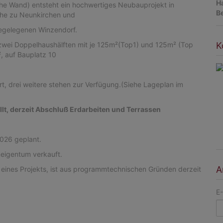
H
he Wand) entsteht ein hochwertiges Neubauprojekt in
B
ähe zu Neunkirchen und
egelegenen Winzendorf.
K
 zwei Doppelhaushälften mit je 125m²(Top1) und 125m² (Top
, auf Bauplatz 10
ert, drei weitere stehen zur Verfügung.(Siehe Lageplan im
lt, derzeit Abschluß Erdarbeiten und Terrassen
026 geplant.
ineigentum verkauft.
A
 eines Projekts, ist aus programmtechnischen Gründen derzeit
E-