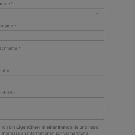
nrede
orname
achname
lefon
achricht
Ich bin
Eigentümer:in einer Immobilie
und habe
Interesse an Informationen zur Vermarktung