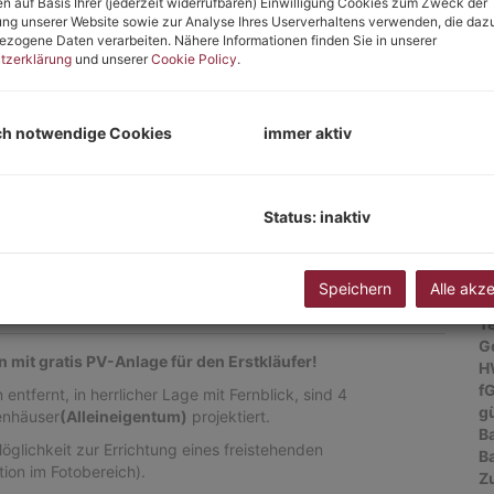
n auf Basis Ihrer (jederzeit widerrufbaren) Einwilligung Cookies zum Zweck der
ng unserer Website sowie zur Analyse Ihres Userverhaltens verwenden, die daz
E
zogene Daten verarbeiten. Nähere Informationen finden Sie in unserer
tzerklärung
und unserer
Cookie Policy
.
Ob
Z
V
ch notwendige Cookies
immer aktiv
O
K
N
F
Status: inaktiv
W
N
G
Speichern
Alle akz
G
T
G
n mit gratis PV-Anlage für den Erstkläufer!
H
f
tfernt, in herrlicher Lage mit Fernblick, sind 4
gü
enhäuser
(Alleineigentum)
projektiert.
B
öglichkeit zur Errichtung eines freistehenden
B
ion im Fotobereich).
Z