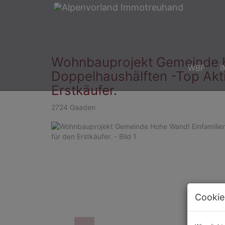
Wohnbauprojekt Gemeinde H
WBF
I
Doppelhaushälften -Top Akti
Erstkäufer.
2724 Gaaden
Cookie