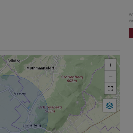
Wi
we
+
−