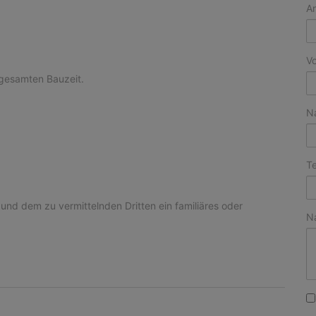
A
V
gesamten Bauzeit.
N
Te
und dem zu vermittelnden Dritten ein familiäres oder
N