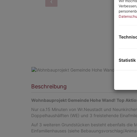
Wir möchte
Verbesseru
personenbe
Datenschu
Technis
Statistik
Beschreibung
Wohnbauprojekt Gemeinde Hohe Wand!
Top Aktio
Nur ca.15 Minuten von Wr.Neustadt und Neunkirchen en
Doppelhaushälften (WE) und 3 freistehende Einafmil
Auf 3 weiteren Grundstücken besteht ebenfalls die M
Einfamilienhauses (siehe Bebauungsvorschlag/Animat