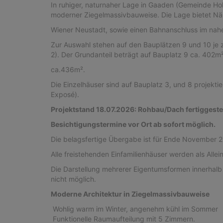
In ruhiger, naturnaher Lage in Gaaden (Gemeinde Ho
moderner Ziegelmassivbauweise. Die Lage bietet N
Wiener Neustadt, sowie einen Bahnanschluss im nah
Zur Auswahl stehen auf den Bauplätzen 9 und 10 je
2). Der Grundanteil beträgt auf Bauplatz 9 ca. 402m²
ca.436m².
Die Einzelhäuser sind auf Bauplatz 3, und 8 projekti
Exposé).
Projektstand 18.07.2026: Rohbau/Dach fertiggestel
Besichtigungstermine vor Ort ab sofort möglich.
Die belagsfertige Übergabe ist für Ende November 2
Alle freistehenden Einfamilienhäuser werden als Alle
Die Darstellung mehrerer Eigentumsformen innerhalb
nicht möglich.
Moderne Architektur in Ziegelmassivbauweise
Wohlig warm im Winter, angenehm kühl im Sommer
Funktionelle Raumaufteilung mit 5 Zimmern.