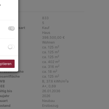
u
ckdaten
jektnr.
833
immer
5
ermarktungsart
Kauf
bjektart
Haus
aufpreis
398.500,00 €
utzungsart
Wohnen
2
läche
ca. 125 m
2
ohnfläche
ca. 125 m
2
utzfläche
ca. 125 m
2
rundfläche
ca. 402 m
eptieren
2
artenfläche
ca. 316 m
2
errassenfläche
ca. 18 m
2
esamtfläche
ca. 125 m
2
WB
B, 37.6 kWh/m
a
GEE
A+, 0,69
ltig bis
26.01.2036
aujahr
2026
auart
Neubau
ustand
Erstbezug