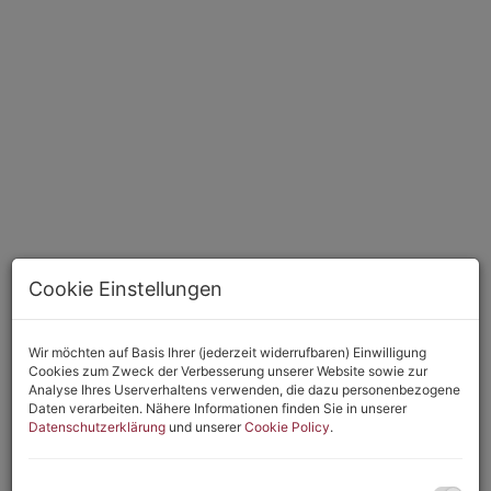
Cookie Einstellungen
Wir möchten auf Basis Ihrer (jederzeit widerrufbaren) Einwilligung
Beschreibung
Cookies zum Zweck der Verbesserung unserer Website sowie zur
Analyse Ihres Userverhaltens verwenden, die dazu personenbezogene
Daten verarbeiten. Nähere Informationen finden Sie in unserer
Wohnbauprojekt Gemeinde Hohe Wand!
Top Aktion mit
Datenschutzerklärung
und unserer
Cookie Policy
.
gratis PV-Anlage für den Erstkläufer!
Nur ca.15 Minuten von Wr.Neustadt und Neunkirchen entfernt,