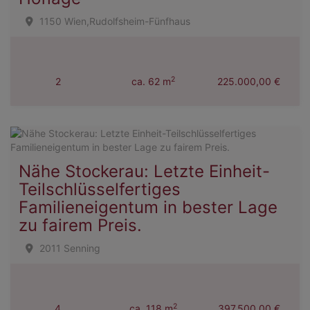
1150 Wien,Rudolfsheim-Fünfhaus
2
2
ca. 62 m
225.000,00 €
Nähe Stockerau: Letzte Einheit-
Teilschlüsselfertiges
Familieneigentum in bester Lage
zu fairem Preis.
2011 Senning
2
4
ca. 118 m
397.500,00 €