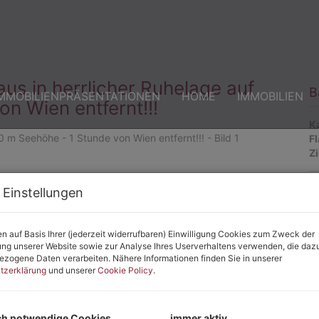
us in herrlicher Ruhelage auf
B
MMOBILIENPRÄSENTATIONEN
HOME
IMMOBILIEN
n Wien entfernt!!!
K
F
Z
 Einstellungen
E
Ob
n auf Basis Ihrer (jederzeit widerrufbaren) Einwilligung Cookies zum Zweck der
Z
ng unserer Website sowie zur Analyse Ihres Userverhaltens verwenden, die daz
zogene Daten verarbeiten. Nähere Informationen finden Sie in unserer
V
tzerklärung
und unserer
Cookie Policy
.
O
K
N
F
ch notwendige Cookies
immer aktiv