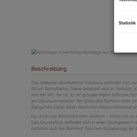
Statistik
Beschreibung
Das teilweise unterkellerte Gebäude befindet sich au
65 m² Wohnfläche. Diese unterteilt sich in Vorraum
und ein WC. Im ca. 12 m² grossen Keller befindet si
als Stauraum benutzt. Am Ende des Gartens steht ei
Ziergarten bietet einen herrlichen Altbaumbestand u
nur 3 km von Mönichkirchen entfernt - 10 km bis zu 
Das Grundstück befindet sich in einer Sackgasse in
befindet sich der Bahnhof Tauchen-Schaueregg an 