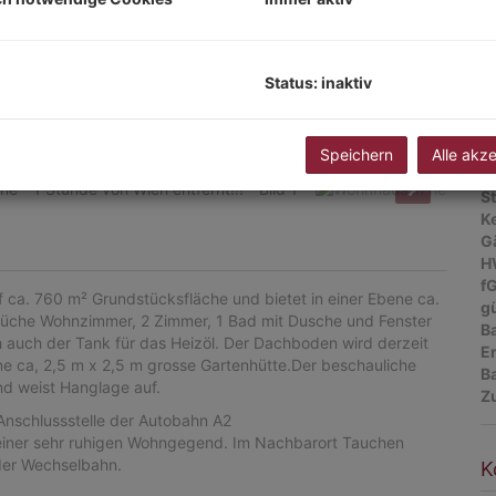
W
G
Ke
Status: inaktiv
T
St
B
W
Speichern
Alle akz
T
St
Ke
G
H
f
f ca. 760 m² Grundstücksfläche und bietet in einer Ebene ca.
gü
, Küche Wohnzimmer, 2 Zimmer, 1 Bad mit Dusche und Fenster
B
ch auch der Tank für das Heizöl. Der Dachboden wird derzeit
E
ne ca, 2,5 m x 2,5 m grosse Gartenhütte.Der beschauliche
B
nd weist Hanglage auf.
Z
Anschlussstelle der Autobahn A2
 einer sehr ruhigen Wohngegend. Im Nachbarort Tauchen
der Wechselbahn.
K