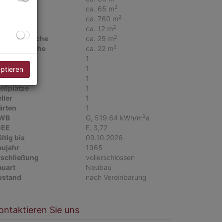
2
ohnfläche
ca. 65 m
2
rundfläche
ca. 760 m
2
llerfläche
ca. 12 m
2
errassenfläche
ca. 25 m
2
ellplatzfläche
ca. 22 m
äder
1
C
1
eptieren
errassen
1
ellplätze
1
ller
1
ärten
1
2
WB
G, 519.64 kWh/m
a
GEE
F, 3,72
ltig bis
09.10.2026
aujahr
1965
rschließung
vollerschlossen
auart
Neubau
ustand
nach Vereinbarung
ontaktieren Sie uns