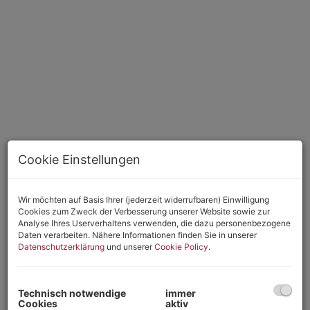
Cookie Einstellungen
Wir möchten auf Basis Ihrer (jederzeit widerrufbaren) Einwilligung
Cookies zum Zweck der Verbesserung unserer Website sowie zur
Beschreibung
Analyse Ihres Userverhaltens verwenden, die dazu personenbezogene
Daten verarbeiten. Nähere Informationen finden Sie in unserer
Die Eigentumswohnung Baujahr ca. 2019, mit ca.107m²
Datenschutzerklärung
und unserer
Cookie Policy
.
Wohnfläche, 3 PKW-Stellplätzen und 2 Fahrradabstellplätzen
und 2 Terrassen steht zum Kauf.
Technisch notwendige
immer
Die Wohnung bietet in einer Ebene Vorraum, ein großzügiges
Cookies
aktiv
Wohnzimmer (ca. 22m²) mit Kochnische (mit Vorratsraum, ca.